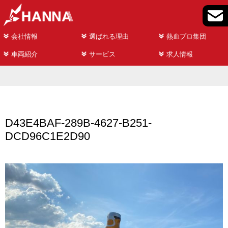
会社情報
選ばれる理由
熱血プロ集団
車両紹介
サービス
求人情報
D43E4BAF-289B-4627-B251-
DCD96C1E2D90