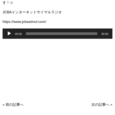
す！☆
JCBAインターネットサイマルラジオ
https://www.jcbasimul.com/
音
00:00
00:00
声
プ
レ
ー
ヤ
ー
«
前の記事へ
次の記事へ
»