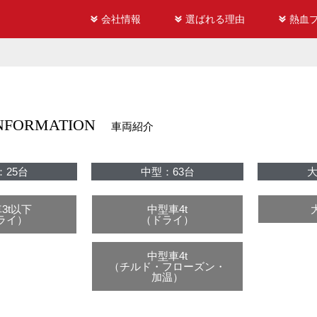
会社情報
選ばれる理由
熱血
INFORMATION
車両紹介
：25台
中型：63台
大
3t以下
中型車4t
ライ）
（ドライ）
中型車4t
（チルド・フローズン・
加温）