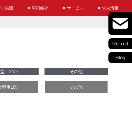
プロ集団
車両紹介
サービス
求人情報
Recruit
Blog
型：24台
その他
大型車10t
その他