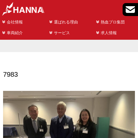
会社情報
選ばれる理由
熱血プロ集団
車両紹介
サービス
求人情報
7983