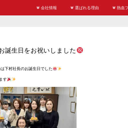
会社情報
選ばれる理由
熱血
お誕生日をお祝いしました
火)は下村社長のお誕生日でした
ます