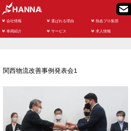
会社情報
選ばれる理由
熱血プロ集団
車両紹介
サービス
求人情報
関西物流改善事例発表会1