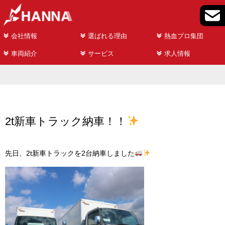
会社情報
選ばれる理由
熱血プロ集団
車両紹介
サービス
求人情報
2t新車トラック納車！！
先日、2t新車トラックを2台納車しました