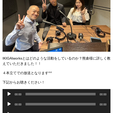
IKIGAIworksとはどのような活動をしているのか？熊倉様に詳しく教
えていただきました！！
４本立てでの放送となります^^
下記からお聴きください！
音
00:00
00:00
声
音
プ
00:00
00:00
声
レ
音
プ
ー