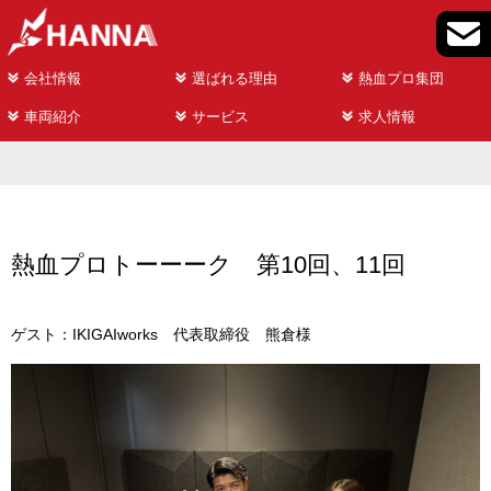
会社情報
選ばれる理由
熱血プロ集団
車両紹介
サービス
求人情報
熱血プロトーーーク 第10回、11回
ゲスト：IKIGAIworks 代表取締役 熊倉様