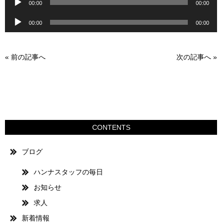
00:00
00:00
声
レ
ヤ
音
プ
ー
ー
00:00
00:00
声
レ
ヤ
プ
ー
ー
レ
ヤ
«
前の記事へ
次の記事へ
»
ー
ー
ヤ
ー
CONTENTS
ブログ
ハンナスタッフの毎日
お知らせ
求人
新着情報