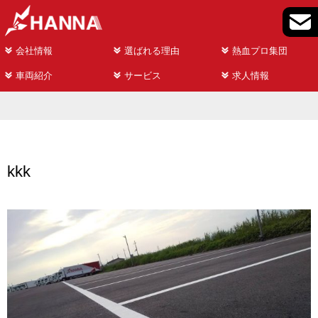
会社情報
選ばれる理由
熱血プロ集団
車両紹介
サービス
求人情報
kkk