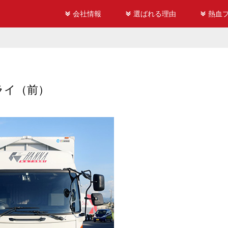
会社情報
選ばれる理由
熱血
゙ライ（前）