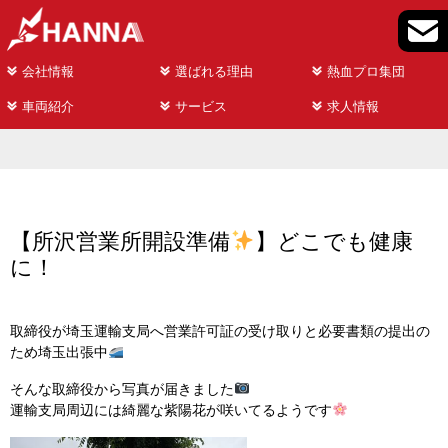
会社情報
選ばれる理由
熱血プロ集団
車両紹介
サービス
求人情報
【所沢営業所開設準備
】どこでも健康
に！
取締役が埼玉運輸支局へ営業許可証の受け取りと必要書類の提出の
ため埼玉出張中
そんな取締役から写真が届きました
運輸支局周辺には綺麗な紫陽花が咲いてるようです