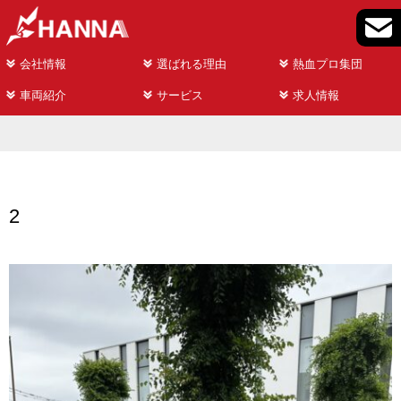
会社情報
選ばれる理由
熱血プロ集団
車両紹介
サービス
求人情報
2