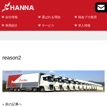
会社情報
選ばれる理由
熱血プロ集団
車両紹介
サービス
求人情報
reason2
«
前の記事へ