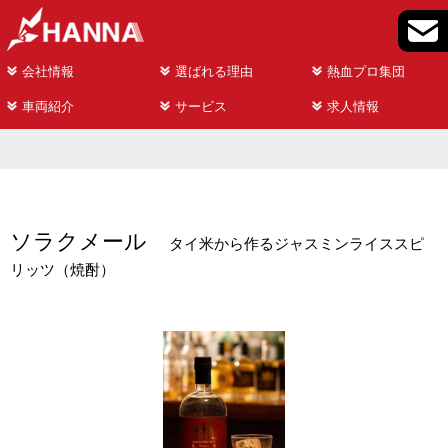
会社情報
選ばれる理由
熱血プロ集団
車両紹介
サービス
求人情報
ソラクメール
タイ米から作るジャスミンライススピ
リッツ（焼酎）