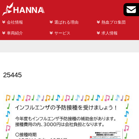
会社情報
選ばれる理由
熱血プロ集団
車両紹介
サービス
求人情報
25445