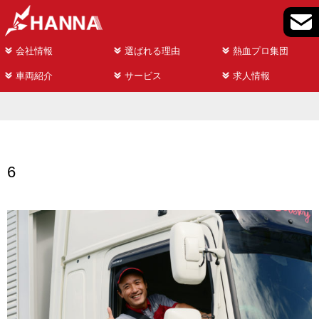
会社情報
選ばれる理由
熱血プロ集団
車両紹介
サービス
求人情報
6