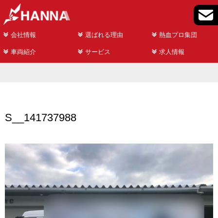
会社情報
選ばれる理由
熱血プロ集団
車両紹介
サービス
求人情報
S__141737988