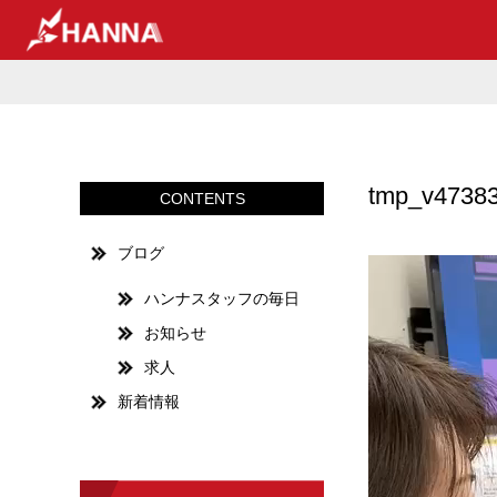
tmp_v4738
CONTENTS
ブログ
動
画
ハンナスタッフの毎日
プ
お知らせ
レ
ー
求人
ヤ
新着情報
ー