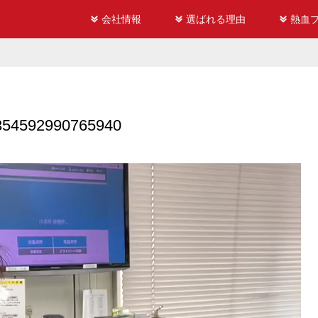
会社情報
選ばれる理由
熱血
354592990765940