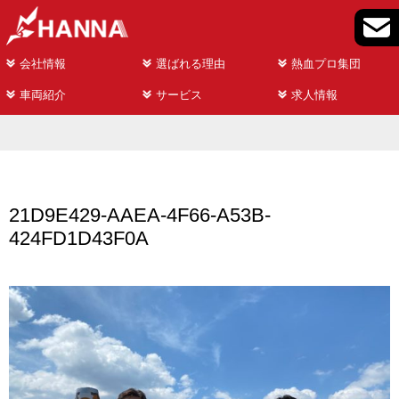
会社情報
選ばれる理由
熱血プロ集団
車両紹介
サービス
求人情報
21D9E429-AAEA-4F66-A53B-
424FD1D43F0A