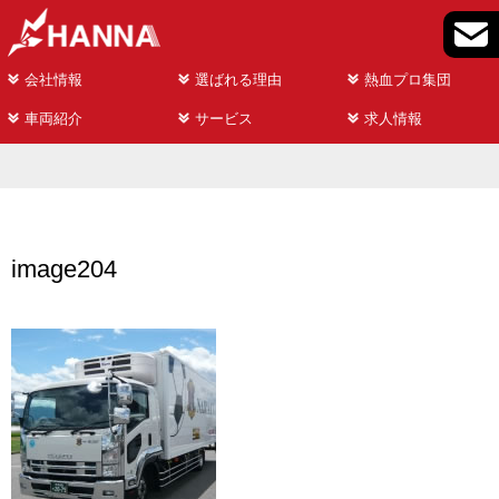
会社情報
選ばれる理由
熱血プロ集団
車両紹介
サービス
求人情報
image204